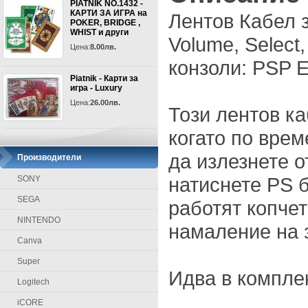
PIATNIK NO.1432 -
КАРТИ ЗА ИГРА на
Лентов Кабел 
POKER, BRIDGE ,
WHIST и други
Volume, Select,
Цена:
8.00лв.
конзоли: PSP E
Piatnik - Карти за
игра - Luxury
Цена:
26.00лв.
Този лентов к
когато по врем
да излезнете о
Производители
натиснете PS 
SONY
SEGA
работят копчет
NINTENDO
намаление на 
Canva
Super
Идва в компле
Logitech
iCORE