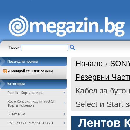
Търси
Начало
›
SON
Последни новини
Абонирай се
|
Виж всички
Резервни Част
Категории
Кабел за буто
Piatnik - Карти за игра
Retro Конзоли ,Карти YuGiOh
Select и Start
,Карти Pokemon
SONY PSP
Лентов К
PS1 - SONY PLAYSTATION 1