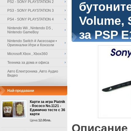
PS2 - SONY PLAYSTATION 2
бутоните
PS3 - SONY PLAYSTATION 3
Volume, S
PS4 - SONY PLAYSTATION 4
Nintendo Wii , Nintendo DS ,
за PSP E
Nintendo GameBoy
Nintendo Switch # Аксесоари •
Оригинални Игри и Конзоли
Microsoft Xbox , Xbox360
Техника за дома и офиса
Авто Електроника ,Авто Аудио
Видео
Най-продавани
Карти за игра Piatnik
- Rococo No.1121 -
Единично тесте с 36
карти
Цена:
12.00лв.
Описание