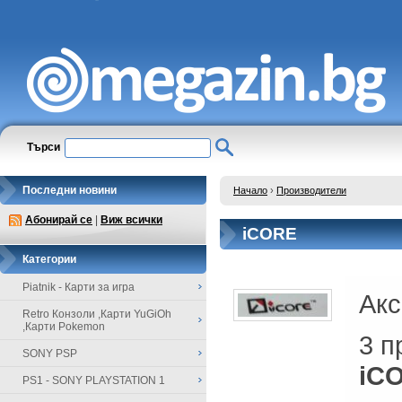
Търси
Последни новини
Начало
›
Производители
Абонирай се
|
Виж всички
iCORE
Категории
Piatnik - Карти за игра
Акс
Retro Конзоли ,Карти YuGiOh
,Карти Pokemon
3 п
SONY PSP
iC
PS1 - SONY PLAYSTATION 1