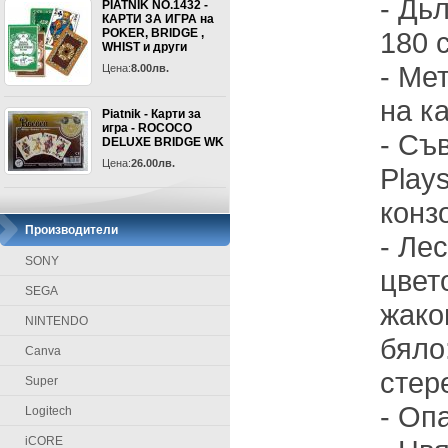
- Дь
PIATNIK NO.1432 -
КАРТИ ЗА ИГРА на
POKER, BRIDGE ,
180 
WHIST и други
- Ме
Цена:
8.00лв.
на к
Piatnik - Карти за
игра - ROCOCO
- Съ
DELUXE BRIDGE WK
Цена:
26.00лв.
Plays
конз
Производители
- Ле
SONY
цвет
SEGA
жако
NINTENDO
бяло:
Canva
стер
Super
- Оп
Logitech
iCORE