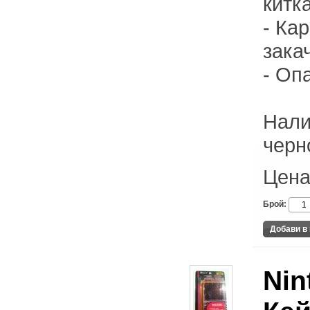
китк
- Ка
зака
- Оп
Нали
черн
Цена
Брой:
Nin