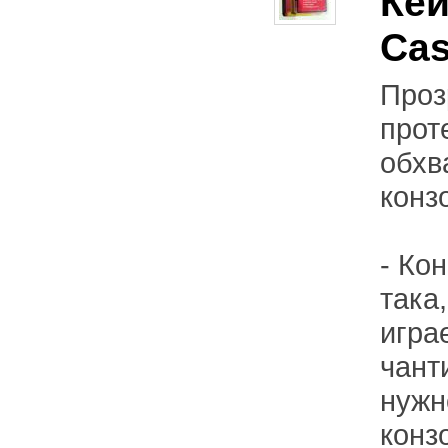
Кей
Cas
Проз
прот
обхв
конз
- Ко
така
игра
чант
нужн
конз