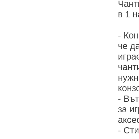
Чант
в 1 
- Ко
че д
игра
чант
нужн
конз
- Въ
за иг
аксе
- Ст