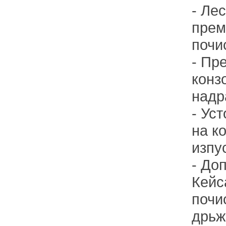
- Ле
прем
почи
- Пр
конз
надр
- Ус
на к
изпу
- До
Кейс
почи
дрьж