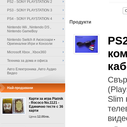
PS2 - SONY PLAYSTATION 2
PS3 - SONY PLAYSTATION 3
PS4 - SONY PLAYSTATION 4
Продукти
Nintendo Wii , Nintendo DS ,
Nintendo GameBoy
PS2
Nintendo Switch # Аксесоари •
Оригинални Игри и Конзоли
ком
Microsoft Xbox , Xbox360
Техника за дома и офиса
каб
Авто Електроника ,Авто Аудио
Видео
Свър
(Play
Най-продавани
Slim
Карти за игра Piatnik
- Rococo No.1121 -
теле
Единично тесте с 36
карти
виде
Цена:
12.00лв.