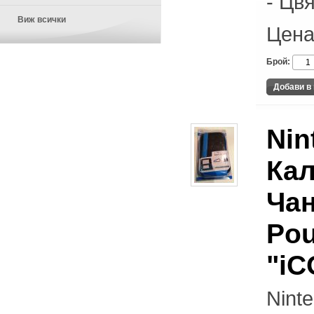
- Цв
Виж всички
Цена
Брой:
Nin
Кал
Чан
Pou
"i
Nint