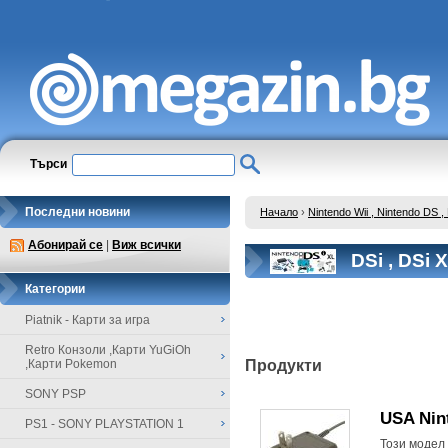
Търси
Последни новини
Начало
›
Nintendo Wii , Nintendo DS
Абонирай се
|
Виж всички
DSi , DSi 
Категории
Piatnik - Карти за игра
Retro Конзоли ,Карти YuGiOh
,Карти Pokemon
Продукти
SONY PSP
USA Nin
PS1 - SONY PLAYSTATION 1
Този модел 