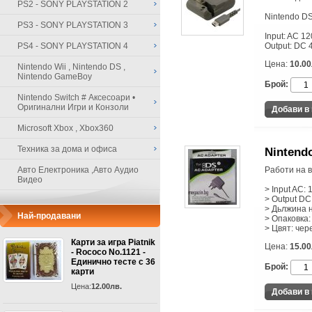
PS2 - SONY PLAYSTATION 2
Nintendo DS
PS3 - SONY PLAYSTATION 3
Input: AC 1
PS4 - SONY PLAYSTATION 4
Output: DC
Цена:
10.00
Nintendo Wii , Nintendo DS ,
Nintendo GameBoy
Брой:
Nintendo Switch # Аксесоари •
Оригинални Игри и Конзоли
Microsoft Xbox , Xbox360
Техника за дома и офиса
Nintend
Авто Електроника ,Авто Аудио
Работи на в
Видео
> Input AC: 
> Output DC:
> Дьлжина н
Най-продавани
> Опаковка:
> Цвят: чер
Карти за игра Piatnik
Цена:
15.00
- Rococo No.1121 -
Единично тесте с 36
Брой:
карти
Цена:
12.00лв.