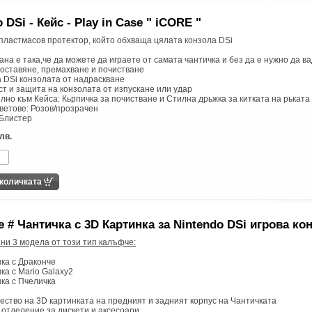
 DSi - Кейс - Play in Case " iCORE "
пластмасов протектор, който обхваща цялата конзола DSi
ана е така,че да можете да играете от самата чантичка и без да е нужно да в
поставяне, премахване и почистване
 DSi конзолата от надраскване
ст и защита на конзолата от изпускане или удар
лно към Кейса: Кьрпичка за почистване и Стилна дрьжка за китката на рьката
ветове: Розов/прозрачен
 Блистер
лв.
 # Чантичка с 3D Картинка за Nintendo DSi игрова ко
ни 3 модела от този тип калъфче:
ка с Драконче
ка с Mario Galaxy2
ка с Пчеличка
чество на 3D картинката на предният и задният корпус на Чантичката
 отделение за дискети и аксесоари