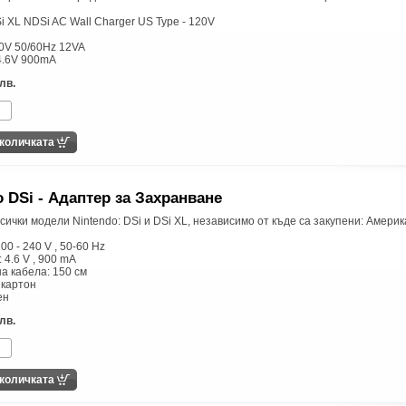
i XL NDSi AC Wall Charger US Type - 120V
20V 50/60Hz 12VA
 4.6V 900mA
лв.
o DSi - Адаптер за Захранване
сички модели Nintendo: DSi и DSi XL, независимо от къде са закупени: Америк
100 - 240 V , 50-60 Hz
 4.6 V , 900 mA
а кабела: 150 см
 картон
ен
лв.