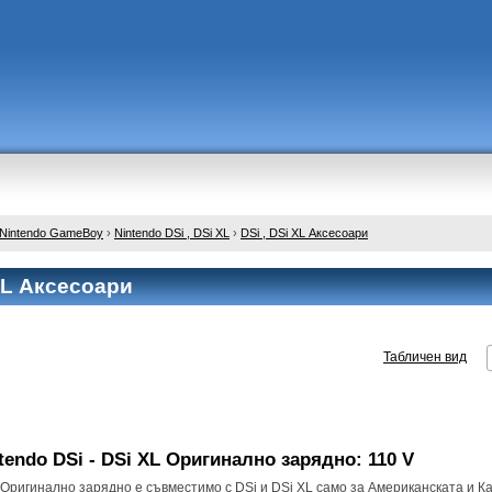
 , Nintendo GameBoy
›
Nintendo DSi , DSi XL
›
DSi , DSi XL Аксесоари
XL Аксесоари
Табличен вид
tendo DSi - DSi XL Оригинално зарядно: 110 V
Оригинално зарядно е съвместимо с DSi и DSi XL само за Американската и К