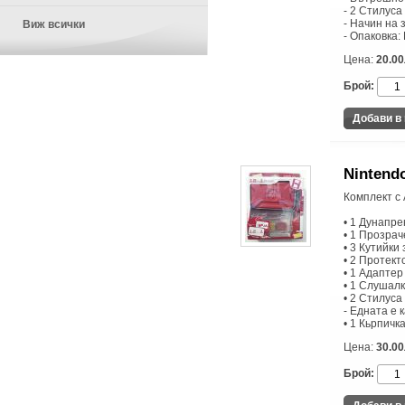
- 2 Стилуса
- Начин на 
Виж всички
- Опаковка:
Цена:
20.00
Брой:
Nintendo
Комплект с 
• 1 Дунапре
• 1 Прозрач
• 3 Кутийки
• 2 Протект
• 1 Адаптер
• 1 Слушалк
• 2 Стилуса
- Едната е 
• 1 Кьрпичк
Цена:
30.00
Брой: