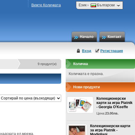
›
Вижте Количката
Език
Български
Начало
Контакт
Вход
Регистрация
Количка
9 продукт(и)
Количката е празна.
Нови продукти
Колекционерски
карти за игра Piatnik
- Georgia O'Keeffe
Цена:
23.00лв.
Колекционерски карти
за игра Piatnik -
анадската ел.мрежа.
Modigliani