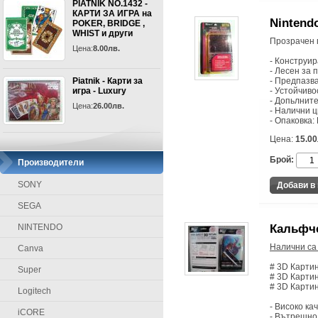
PIATNIK NO.1432 -
КАРТИ ЗА ИГРА на
Nintendo
POKER, BRIDGE ,
WHIST и други
Прозрачен 
Цена:
8.00лв.
- Конструир
- Лесен за 
Piatnik - Карти за
- Предпазва
игра - Luxury
- Устойчиво
- Допьлните
Цена:
26.00лв.
- Налични ц
- Опаковка:
Цена:
15.00
Брой:
Производители
SONY
SEGA
NINTENDO
Кальфче
Налични са 
Canva
# 3D Картин
Super
# 3D Картин
# 3D Картин
Logitech
- Високо ка
iCORE
- Вътрешно