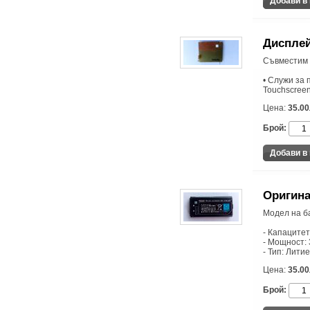
Дисплей
Съвместим е
• Служи за 
Touchscreen
Цена:
35.00
Брой:
Оригина
Модел на б
- Капаците
- Мощност: 
- Тип: Лити
Цена:
35.00
Брой: