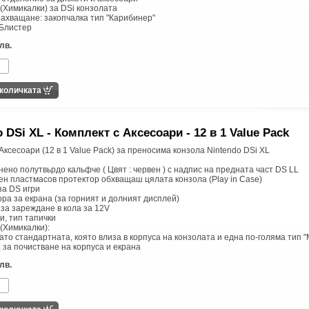
 (Химикалки) за DSi конзолата
захващане: закопчалка тип "Карибинер"
 Блистер
лв.
 DSi XL - Комплект с Аксесоари - 12 в 1 Value Pack
Аксесоари (12 в 1 Value Pack) за преносима конзола Nintendo DSi XL
нено полутвьрдо кальфче ( Цвят : червен ) с надпис на предната част DS LL
ен пластмасов протектор обхващаш цялата конзола (Play in Case)
 за DS игри
ора за екрана (за горният и долният дисплей)
 за зареждане в кола за 12V
и, тип тапички
 (Химикалки):
като стандартната, която влиза в корпуса на конзолата и една по-голяма тип 
а за почистване на корпуса и екрана
лв.