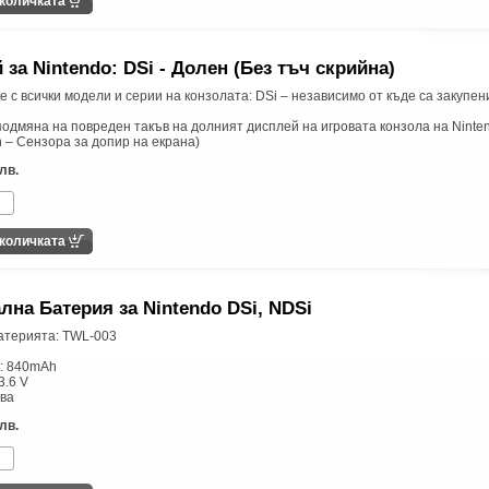
 за Nintendo: DSi - Долен (Без тъч скрийнa)
 с всички модели и серии на конзолата: DSi – независимо от къде са закупени
подмяна на повреден такъв на долният дисплей на игровата конзола на Ninten
 – Сензора за допир на екрана)
лв.
лна Батерия за Nintendo DSi, NDSi
атерията: TWL-003
т: 840mAh
3.6 V
ева
лв.