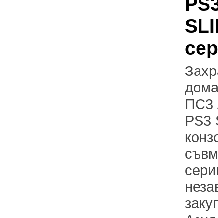
PS3
SLI
се
Захр
дома
ПС3 
PS3 
конз
съвм
сери
неза
заку