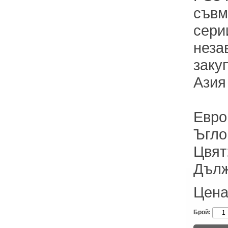
съвм
сери
неза
заку
Азия
Евро
Ъгло
Цвят
Дълж
Цена
Брой: