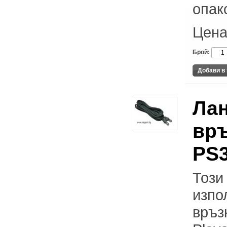
опак
Цена
Брой:
Лан
връ
PS3
Този
изпо
връз