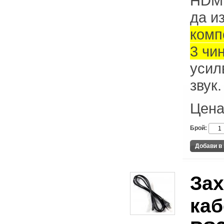
HDMI
да и
комп
3 чи
усил
звук.
Цена
Брой:
За
каб