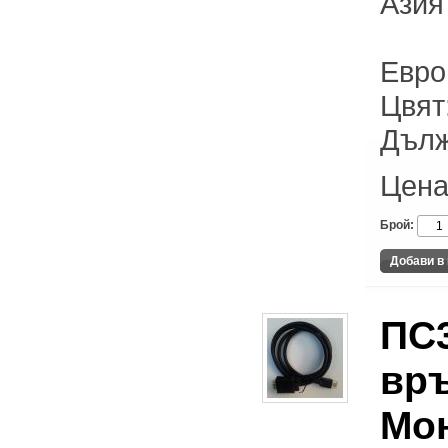
Азия
Евро
Цвят
Дълж
Цена
Брой:
ПС3
връ
Мон