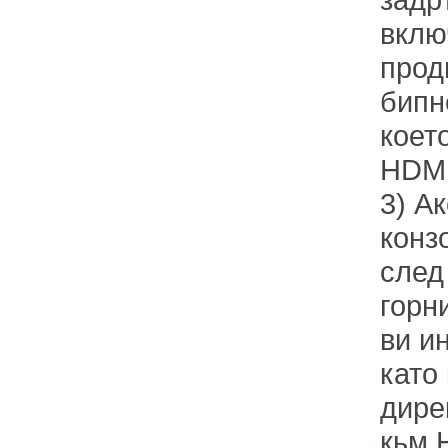
вклю
прод
бипн
коет
HDMI
3) А
конз
след
горн
ви и
като
дире
кьм 