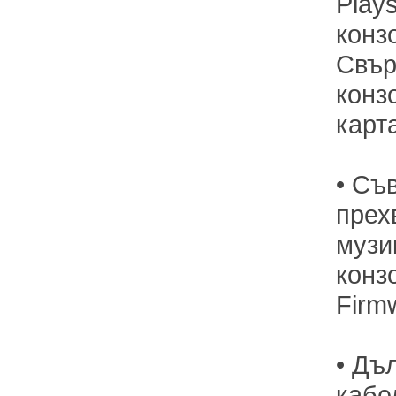
Plays
конз
Свър
конз
карт
• Съ
прех
музи
конз
Firm
• Дъ
кабел