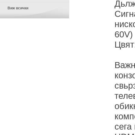
Дьлж
Виж всички
Сигн
ниск
60V)
Цвят
Важн
конз
свьр
теле
обик
комп
сега