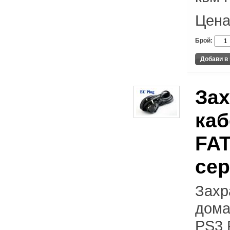
Цена
Брой:
За
каб
FAT
се
Захр
дома
PS3 