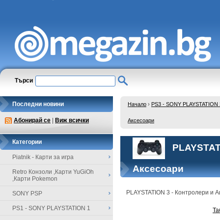
Търси
Последни новини
Начало
›
PS3 - SONY PLAYSTATION 
Абонирай се
|
Виж всички
Аксесоари
Категории
PLAYSTATI
Piatnik - Карти за игра
Аксесоари
Retro Конзоли ,Карти YuGiOh
,Карти Pokemon
PLAYSTATION 3 - Контролери и А
SONY PSP
PS1 - SONY PLAYSTATION 1
Та