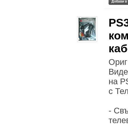
PS3
ком
каб
Ориг
Виде
на P
с Те
- Св
теле