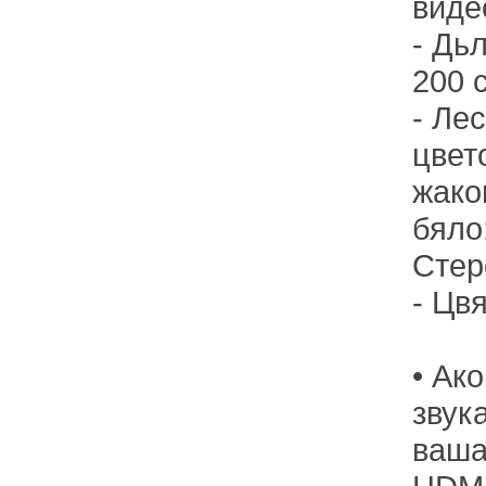
видео
- Дь
200 
- Ле
цвет
жако
бяло
Стер
- Цв
•
Ако
звук
ваша