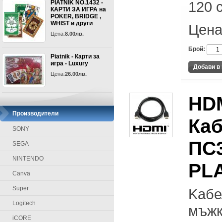
120 
PIATNIK NO.1432 -
КАРТИ ЗА ИГРА на
POKER, BRIDGE ,
WHIST и други
Цена
Цена:
8.00лв.
Брой:
Piatnik - Карти за
игра - Luxury
Цена:
26.00лв.
HDM
Производители
Каб
SONY
ПС3
SEGA
NINTENDO
PL
Canva
Super
Kабе
Logitech
мъжк
iCORE