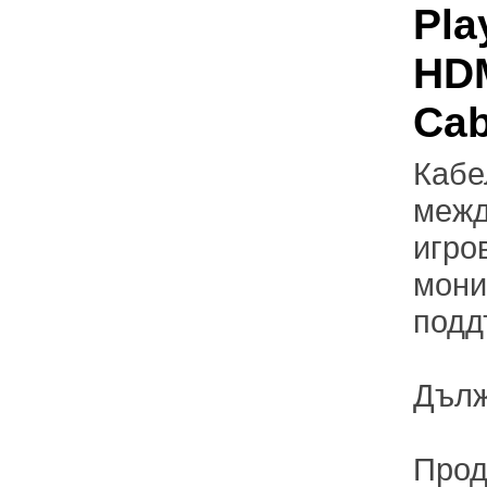
Pla
HDM
Cab
Кабе
межд
игро
мони
подд
Дълж
Прод