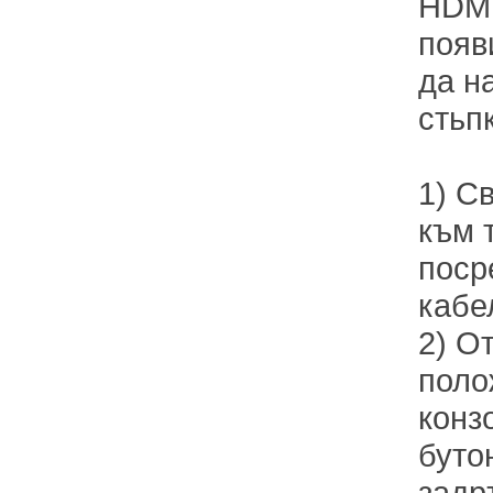
HDMI
появ
да н
стьп
1) С
към 
поср
кабе
2) О
поло
конз
буто
задр