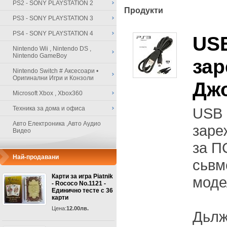
PS2 - SONY PLAYSTATION 2
Продукти
PS3 - SONY PLAYSTATION 3
PS4 - SONY PLAYSTATION 4
USB
Nintendo Wii , Nintendo DS ,
Nintendo GameBoy
зар
Nintendo Switch # Аксесоари •
Оригинални Игри и Конзоли
Джо
Microsoft Xbox , Xbox360
Техника за дома и офиса
USB 
Авто Електроника ,Авто Аудио
заре
Видео
за П
Най-продавани
сьвм
Карти за игра Piatnik
моде
- Rococo No.1121 -
Единично тесте с 36
карти
Цена:
12.00лв.
Дьлж