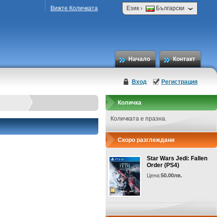
›
Вижте Количката
Език
Български
Начало
Контакт
Вход
Регистрация
Количка
Количката е празна.
Скоро разглеждани
Star Wars Jedi: Fallen
Order (PS4)
Цена:
50.00лв.