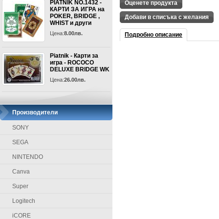
PIATNIK NO.1432 -
Оценете продукта
КАРТИ ЗА ИГРА на
POKER, BRIDGE ,
Добави в списъка с желания
WHIST и други
Цена:
8.00лв.
Подробно описание
Piatnik - Карти за
игра - ROCOCO
DELUXE BRIDGE WK
Цена:
26.00лв.
Производители
SONY
SEGA
NINTENDO
Canva
Super
Logitech
iCORE