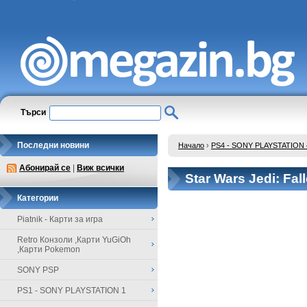
Търси
Последни новини
Начало
›
PS4 - SONY PLAYSTATION 
Абонирай се
|
Виж всички
Star Wars Jedi: Fal
Категории
Piatnik - Карти за игра
Retro Конзоли ,Карти YuGiOh
,Карти Pokemon
SONY PSP
PS1 - SONY PLAYSTATION 1