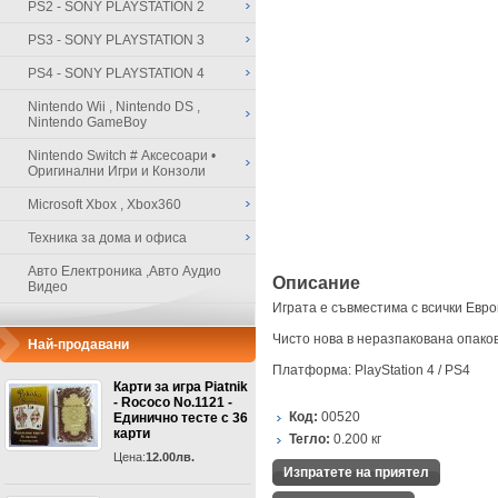
PS2 - SONY PLAYSTATION 2
PS3 - SONY PLAYSTATION 3
PS4 - SONY PLAYSTATION 4
Nintendo Wii , Nintendo DS ,
Nintendo GameBoy
Nintendo Switch # Аксесоари •
Оригинални Игри и Конзоли
Microsoft Xbox , Xbox360
Техника за дома и офиса
Авто Електроника ,Авто Аудио
Описание
Видео
Играта е съвместима с всички Евро
Чисто нова в неразпакована опако
Най-продавани
Платформа: PlayStation 4 / PS4
Карти за игра Piatnik
- Rococo No.1121 -
Код:
00520
Единично тесте с 36
карти
Тегло:
0.200
кг
Цена:
12.00лв.
Изпратете на приятел