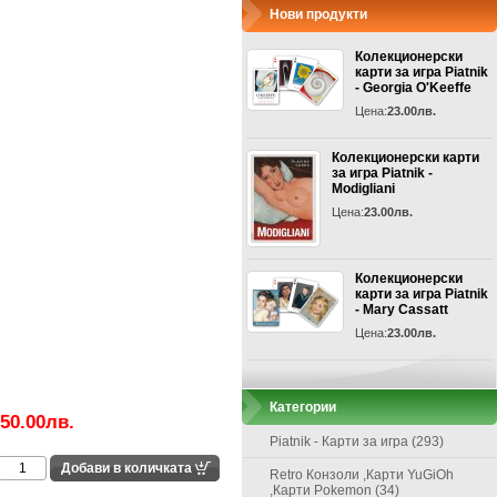
Нови продукти
Колекционерски
карти за игра Piatnik
- Georgia O'Keeffe
Цена:
23.00лв.
Колекционерски карти
за игра Piatnik -
Modigliani
Цена:
23.00лв.
Колекционерски
карти за игра Piatnik
- Mary Cassatt
Цена:
23.00лв.
Категории
50.00лв.
Piatnik - Карти за игра (293)
Retro Конзоли ,Карти YuGiOh
,Карти Pokemon (34)