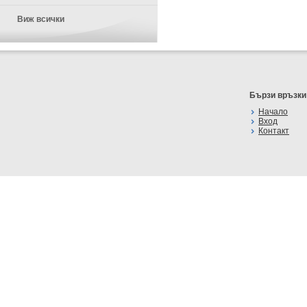
Виж всички
Бързи връзки
Начало
Вход
Контакт