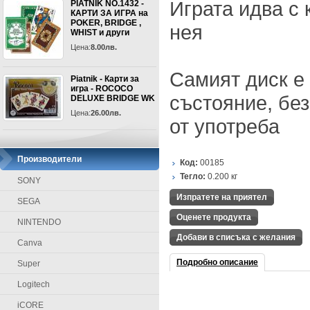
Играта идва с 
PIATNIK NO.1432 -
КАРТИ ЗА ИГРА на
POKER, BRIDGE ,
нея
WHIST и други
Цена:
8.00лв.
Самият диск е
Piatnik - Карти за
игра - ROCOCO
състояние, без
DELUXE BRIDGE WK
Цена:
26.00лв.
от употреба
Производители
Код:
00185
Тегло:
0.200
кг
SONY
Изпратете на приятел
SEGA
Оценете продукта
NINTENDO
Добави в списъка с желания
Canva
Подробно описание
Super
Logitech
iCORE