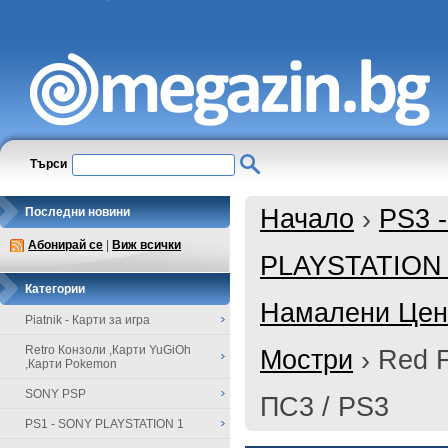
Търси
Начало
›
PS3 
Последни новини
Абонирай се
|
Виж всички
PLAYSTATION
Категории
Намалени Цени
Piatnik - Карти за игра
Retro Конзоли ,Карти YuGiOh
Мостри
›
Red F
,Карти Pokemon
SONY PSP
ПС3 / PS3
PS1 - SONY PLAYSTATION 1