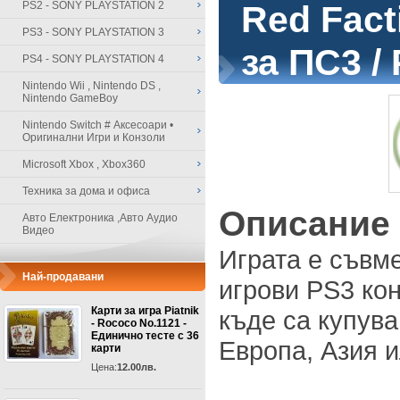
PS2 - SONY PLAYSTATION 2
Red Facti
PS3 - SONY PLAYSTATION 3
за ПС3 /
PS4 - SONY PLAYSTATION 4
Nintendo Wii , Nintendo DS ,
Nintendo GameBoy
Nintendo Switch # Аксесоари •
Оригинални Игри и Конзоли
Microsoft Xbox , Xbox360
Техника за дома и офиса
Описание
Авто Електроника ,Авто Аудио
Видео
Играта е съвм
Най-продавани
игрови PS3 кон
Карти за игра Piatnik
къде са купува
- Rococo No.1121 -
Единично тесте с 36
Европа, Азия 
карти
Цена:
12.00лв.