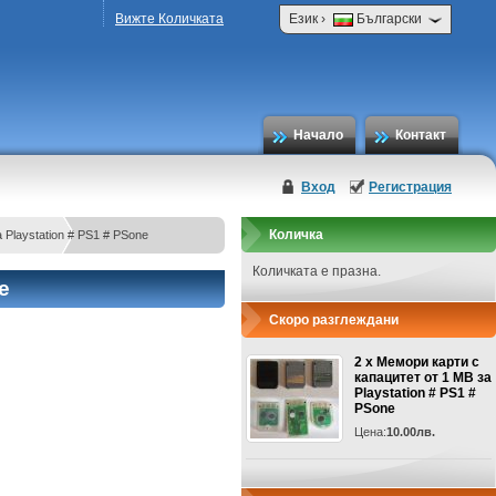
›
Вижте Количката
Език
Български
Начало
Контакт
Вход
Регистрация
Количка
 Playstation # PS1 # PSone
Количката е празна.
e
Скоро разглеждани
2 x Мемори карти с
капацитет от 1 MB за
Playstation # PS1 #
PSone
Цена:
10.00лв.