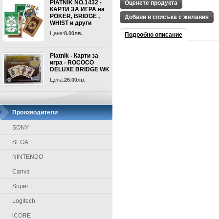
PIATNIK NO.1432 -
Оценете продукта
КАРТИ ЗА ИГРА на
POKER, BRIDGE ,
Добави в списъка с желания
WHIST и други
Цена:
8.00лв.
Подробно описание
Piatnik - Карти за
игра - ROCOCO
DELUXE BRIDGE WK
Цена:
26.00лв.
Производители
SONY
SEGA
NINTENDO
Canva
Super
Logitech
iCORE