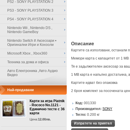
PS2 - SONY PLAYSTATION 2
PS3 - SONY PLAYSTATION 3
PS4 - SONY PLAYSTATION 4
Nintendo Wii , Nintendo DS ,
Nintendo GameBoy
Nintendo Switch # Аксесоари •
Описание
Оригинални Игри и Конзоли
Картите са използвани, останали п
Microsoft Xbox , Xbox360
Мемори карта с капацитет от 1 MB з
Техника за дома и офиса
Тя е задьлжителен аксесоар за ваш
Авто Електроника ,Авто Аудио
1 MB карта е напьлно достатьчна, 
Видео
Картите идват без опаковка
Най-продавани
2 броя комплект за посочената цен
Карти за игра Piatnik
Код:
001330
- Rococo No.1121 -
Производител:
SONY
Единично тесте с 36
карти
Тегло:
0.200
кг
Цена:
12.00лв.
Изпратете на приятел