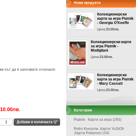
Нови продукти
Колекционерски
карти за игра Piatnik
- Georgia O'Keeffe
Цена:
23.00лв.
Колекционерски карти
за игра Piatnik -
Modigliani
Цена:
23.00лв.
еки път да я започвате отначало
Колекционерски
карти за игра Piatnik
- Mary Cassatt
Цена:
23.00лв.
10.00лв.
Категории
Piatnik - Карти за игра (293)
Retro Конзоли ,Карти YuGiOh
,Карти Pokemon (34)