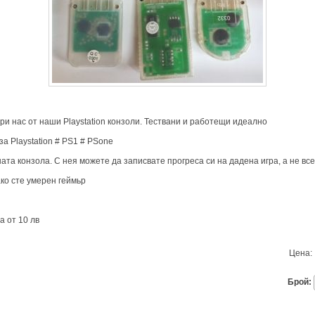
ри нас от наши Playstation конзоли. Тествани и работещи идеално
а Playstation # PS1 # PSone
ата конзола. С нея можете да записвате прогреса си на дадена игра, а не вс
ако сте умерен геймьр
а от 10 лв
Цена:
Брой: