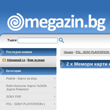
Търси
Последни новини
Начало
›
PS1 - SONY PLAYSTATION 
Абонирай се
|
Виж всички
2 x Мемори карти с
Категории
Piatnik - Карти за игра
Retro Конзоли ,Карти YuGiOh
,Карти Pokemon
SONY PSP
PS1 - SONY PLAYSTATION 1