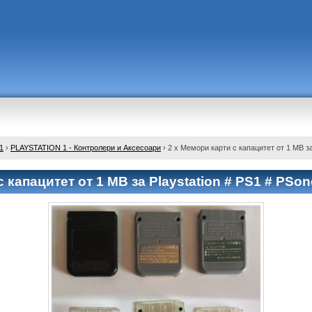
1
›
PLAYSTATION 1 - Контролери и Аксесоари
›
2 x Мемори карти с капацитет от 1 MB за
 капацитет от 1 MB за Playstation # PS1 # PSon