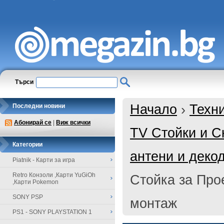
Търси
Начало
›
Техн
Последни новини
Абонирай се
|
Виж всички
TV Стойки и Ск
Категории
антени и деко
Piatnik - Карти за игра
Retro Конзоли ,Карти YuGiOh
Стойка за Про
,Карти Pokemon
SONY PSP
монтаж
PS1 - SONY PLAYSTATION 1