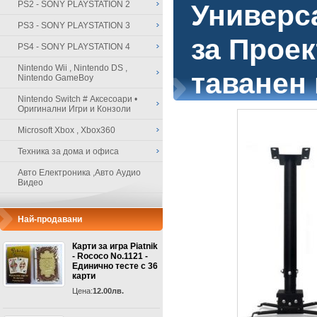
PS2 - SONY PLAYSTATION 2
Универс
PS3 - SONY PLAYSTATION 3
за Проек
PS4 - SONY PLAYSTATION 4
Nintendo Wii , Nintendo DS ,
таванен
Nintendo GameBoy
Nintendo Switch # Аксесоари •
Оригинални Игри и Конзоли
Microsoft Xbox , Xbox360
Техника за дома и офиса
Авто Електроника ,Авто Аудио
Видео
Най-продавани
Карти за игра Piatnik
- Rococo No.1121 -
Единично тесте с 36
карти
Цена:
12.00лв.