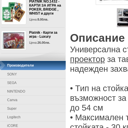
PIATNIK NO.1432 -
КАРТИ ЗА ИГРА на
POKER, BRIDGE ,
WHIST и други
Цена:
8.00лв.
Piatnik - Карти за
Описание
игра - Luxury
Цена:
26.00лв.
Универсална с
проектор
за та
Производители
надежден захв
SONY
SEGA
• Тип на стойк
NINTENDO
възможност за
Canva
до 54 см
Super
• Максимален 
Logitech
стойката - 30 кг
iCORE