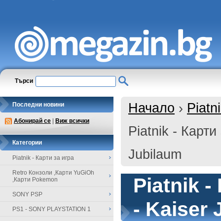
Търси
Начало
›
Piatn
Последни новини
Абонирай се
|
Виж всички
Piatnik - Карти
Категории
Jubilaum
Piatnik - Карти за игра
Retro Конзоли ,Карти YuGiOh
Piatnik -
,Карти Pokemon
SONY PSP
- Kaiser
PS1 - SONY PLAYSTATION 1