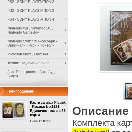
PS2 - SONY PLAYSTATION 2
PS3 - SONY PLAYSTATION 3
PS4 - SONY PLAYSTATION 4
Nintendo Wii , Nintendo DS ,
Nintendo GameBoy
Nintendo Switch # Аксесоари •
Оригинални Игри и Конзоли
Microsoft Xbox , Xbox360
Техника за дома и офиса
Авто Електроника ,Авто Аудио
Видео
Най-продавани
Карти за игра Piatnik
- Rococo No.1121 -
Описание
Единично тесте с 36
карти
Комплекта кар
Цена:
12.00лв.