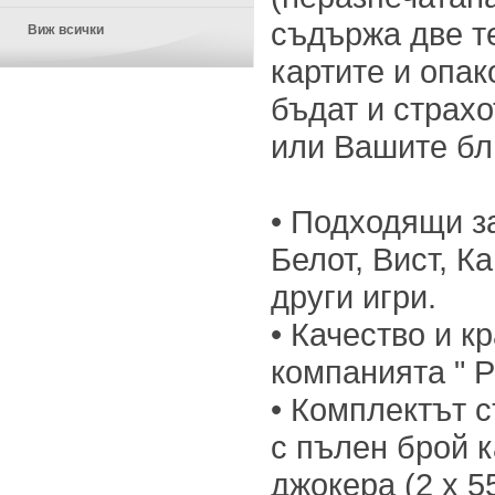
съдържа две т
Виж всички
картите и опак
бъдат и страхо
или Вашите бл
• Подходящи з
Белот, Вист, К
други игри.
• Качество и к
компанията " Pi
• Комплектът 
с пълен брой к
джокера (2 x 55