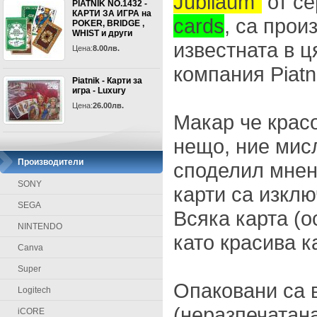
Jubilaum"
от се
PIATNIK NO.1432 -
КАРТИ ЗА ИГРА на
cards
, са прои
POKER, BRIDGE ,
WHIST и други
известната в ц
Цена:
8.00лв.
компания Piatn
Piatnik - Карти за
игра - Luxury
Цена:
26.00лв.
Макар че красо
нещо, ние мис
Производители
споделил мнени
SONY
карти са изклю
SEGA
Всяка карта (ос
NINTENDO
като красива к
Canva
Super
Опаковани са 
Logitech
(неразпечатана
iCORE