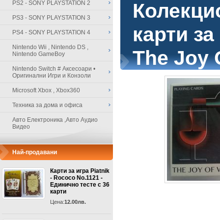
PS2 - SONY PLAYSTATION 2
Колекци
PS3 - SONY PLAYSTATION 3
карти за 
PS4 - SONY PLAYSTATION 4
Nintendo Wii , Nintendo DS ,
The Joy 
Nintendo GameBoy
Nintendo Switch # Аксесоари •
Оригинални Игри и Конзоли
Microsoft Xbox , Xbox360
Техника за дома и офиса
Авто Електроника ,Авто Аудио
Видео
Най-продавани
Карти за игра Piatnik
- Rococo No.1121 -
Единично тесте с 36
карти
Цена:
12.00лв.