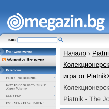
Търси
Начало
›
Piatn
Последни новини
Абонирай се
|
Виж всички
Колекционерск
Категории
игра от Piatnik
Piatnik - Карти за игра
Retro Конзоли ,Карти YuGiOh
Колекционерск
,Карти Pokemon
SONY PSP
Piatnik - The J
PS1 - SONY PLAYSTATION 1