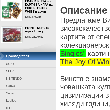
PIATNIK NO.1432 -
КАРТИ ЗА ИГРА на
Описание
POKER, BRIDGE ,
WHIST и други
Цена:
8.00лв.
Предлагаме Ви
висококачеств
Piatnik - Карти за
игра - Luxury
картите от сп
Цена:
26.00лв.
колекционерск
Singles"
карти 
Производители
The Joy Of Win
SONY
SEGA
Виното е знаме
NINTENDO
човешката култ
Canva
цивилизации в
Super
Logitech
хиляди години,
iCORE