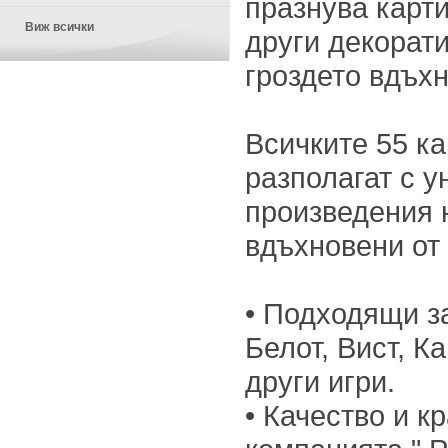
празнува карти
Виж всички
други декорати
гроздето вдъх
Всичките 55 ка
разполагат с у
произведения н
вдъхновени от
• Подходящи з
Белот, Вист, К
други игри.
• Качество и к