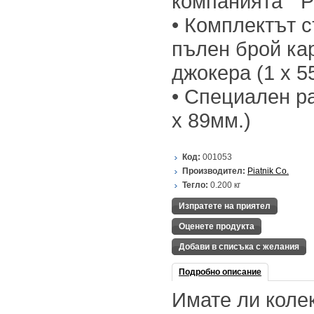
компанията " Pi
• Комплектът 
пълен брой кар
джокера (1 x 55
• Специален ра
х 89мм.)
Код:
001053
Производител:
Piatnik Co.
Тегло:
0.200
кг
Изпратете на приятел
Оценете продукта
Добави в списъка с желания
Подробно описание
Имате ли коле