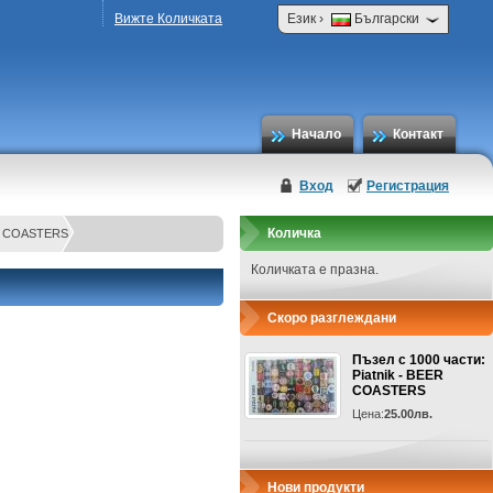
›
Вижте Количката
Език
Български
Начало
Контакт
Вход
Регистрация
Количка
EER COASTERS
Количката е празна.
Скоро разглеждани
Пъзел с 1000 части:
Piatnik - BEER
COASTERS
Цена:
25.00лв.
Нови продукти