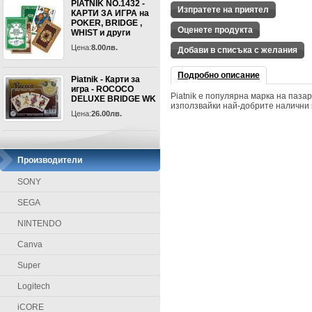
PIATNIK NO.1432 -
Изпратете на приятел
КАРТИ ЗА ИГРА на
POKER, BRIDGE ,
Оценете продукта
WHIST и други
Цена:
8.00лв.
Добави в списъка с желания
Подробно описание
Piatnik - Карти за
игра - ROCOCO
Piatnik е популярна марка на пазар
DELUXE BRIDGE WK
използвайки най-добрите налични 
Цена:
26.00лв.
Производители
SONY
SEGA
NINTENDO
Canva
Super
Logitech
iCORE