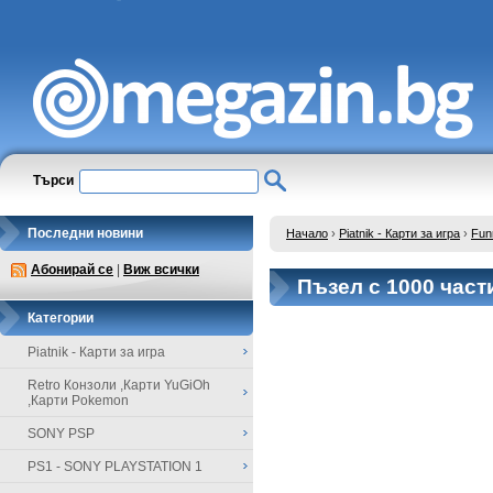
Търси
Последни новини
Начало
›
Piatnik - Карти за игра
›
Fun
Абонирай се
|
Виж всички
Пъзел с 1000 част
Категории
Piatnik - Карти за игра
Retro Конзоли ,Карти YuGiOh
,Карти Pokemon
SONY PSP
PS1 - SONY PLAYSTATION 1