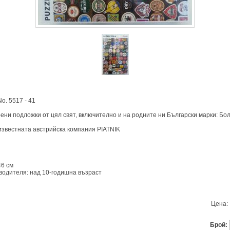
. 5517 - 41
ни подложки от цял свят, включително и на родните ни Български марки: Бол
известната австрийска компания PIATNIK
46 см
водителя: над 10-годишна възраст
Цена:
Брой: