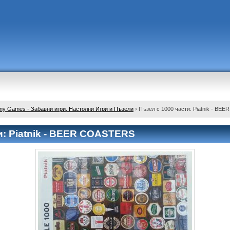
ny Games - Забавни игри, Настолни Игри и Пъзели
›
Пъзел с 1000 части: Piatnik - B
и: Piatnik - BEER COASTERS