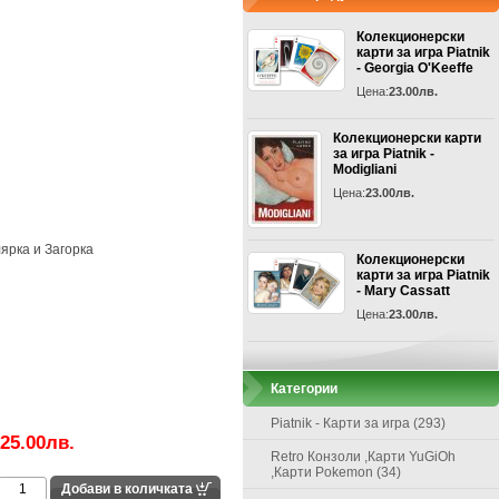
Колекционерски
карти за игра Piatnik
- Georgia O'Keeffe
Цена:
23.00лв.
Колекционерски карти
за игра Piatnik -
Modigliani
Цена:
23.00лв.
ярка и Загорка
Колекционерски
карти за игра Piatnik
- Mary Cassatt
Цена:
23.00лв.
Категории
Piatnik - Карти за игра (293)
25.00лв.
Retro Конзоли ,Карти YuGiOh
,Карти Pokemon (34)