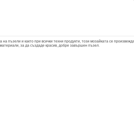
а на пъзели и както при всички техни продукти, този мозайката се произвежда
материали, за да създаде красив, добре завършен пъзел.