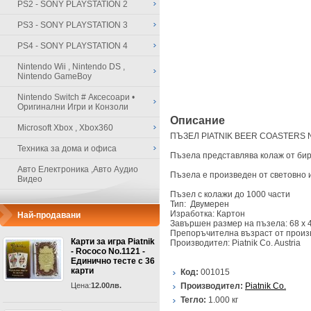
PS2 - SONY PLAYSTATION 2
PS3 - SONY PLAYSTATION 3
PS4 - SONY PLAYSTATION 4
Nintendo Wii , Nintendo DS ,
Nintendo GameBoy
Nintendo Switch # Аксесоари •
Оригинални Игри и Конзоли
Описание
Microsoft Xbox , Xbox360
ПЪЗЕЛ PIATNIK BEER COASTERS Nо
Техника за дома и офиса
Пъзела представлява колаж от бире
Авто Електроника ,Авто Аудио
Пъзела е произведен от световно 
Видео
Пъзел с колажи до 1000 части
Тип: Двумерен
Изработка: Картон
Най-продавани
Завършен размер на пъзела: 68 х 
Препоръчителна възраст от произ
Карти за игра Piatnik
Производител: Piatnik Co. Austria
- Rococo No.1121 -
Единично тесте с 36
карти
Код:
001015
Цена:
12.00лв.
Производител:
Piatnik Co.
Тегло:
1.000
кг