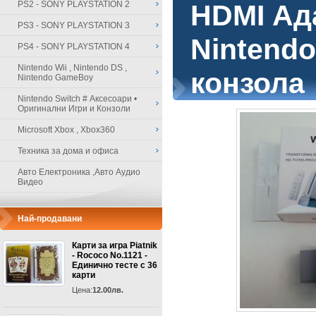
PS2 - SONY PLAYSTATION 2
HDMI Ад
PS3 - SONY PLAYSTATION 3
Nintendo
PS4 - SONY PLAYSTATION 4
Nintendo Wii , Nintendo DS ,
конзола
Nintendo GameBoy
Nintendo Switch # Аксесоари •
Оригинални Игри и Конзоли
Microsoft Xbox , Xbox360
Техника за дома и офиса
Авто Електроника ,Авто Аудио
Видео
Най-продавани
Карти за игра Piatnik
- Rococo No.1121 -
Единично тесте с 36
карти
Цена:
12.00лв.