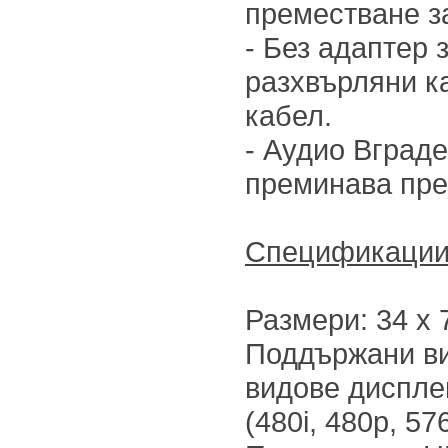
преместване за
- Без адаптер 
разхвърляни к
кабел.
- Аудио Вграде
преминава пре
Спецификаци
Размери: 34 х
Поддържани ви
видове дисплеи
(480i, 480p, 57