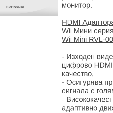
монитор.
Виж всички
HDMI Адаптора
Wii Мини серия
Wii Mini RVL-00
- Изходен виде
цифрово HDMI,
качество,
- Осигурява п
сигнала с голя
- Висококачес
адаптивно дви