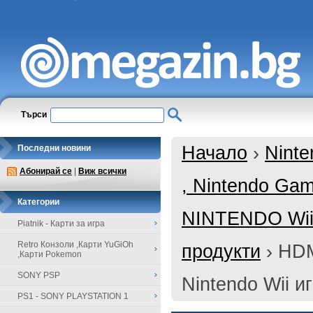
Търси
Начало
›
Ninte
Последни новини
Абонирай се
|
Виж всички
, Nintendo Ga
Категории
NINTENDO Wii 
Piatnik - Карти за игра
Retro Конзоли ,Карти YuGiOh
продукти
›
HDM
,Карти Pokemon
SONY PSP
Nintendo Wii и
PS1 - SONY PLAYSTATION 1