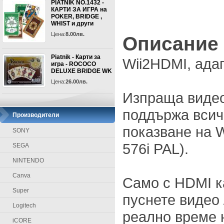
PIATNIK NO.1432 -
КАРТИ ЗА ИГРА на
POKER, BRIDGE ,
WHIST и други
Цена:
8.00лв.
Описание
Piatnik - Карти за
Wii2HDMI, адап
игра - ROCOCO
DELUXE BRIDGE WK
Цена:
26.00лв.
Изпраща видео
поддържа всич
Производители
показване на W
SONY
576i PAL).
SEGA
NINTENDO
Canva
Само с HDMI к
Super
пуснете видео 
Logitech
реално време 
iCORE