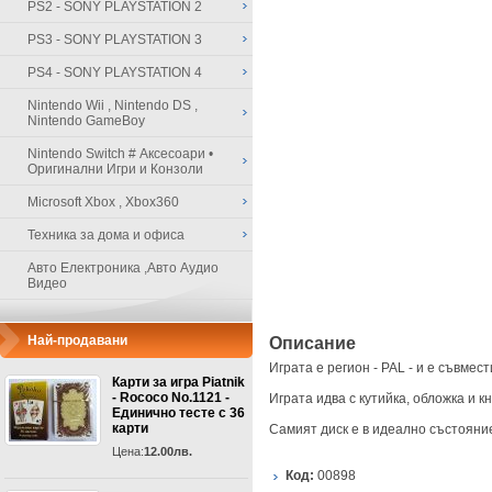
PS2 - SONY PLAYSTATION 2
PS3 - SONY PLAYSTATION 3
PS4 - SONY PLAYSTATION 4
Nintendo Wii , Nintendo DS ,
Nintendo GameBoy
Nintendo Switch # Аксесоари •
Оригинални Игри и Конзоли
Microsoft Xbox , Xbox360
Техника за дома и офиса
Авто Електроника ,Авто Аудио
Видео
Най-продавани
Описание
Играта е регион - PAL - и е съвме
Карти за игра Piatnik
- Rococo No.1121 -
Играта идва с кутийка, обложка и к
Единично тесте с 36
карти
Самият диск е в идеално състояни
Цена:
12.00лв.
Код:
00898