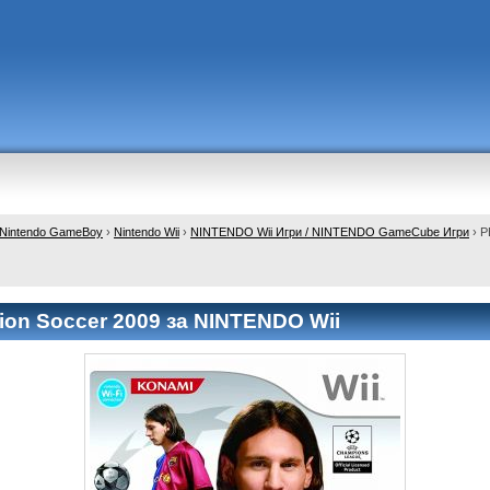
 , Nintendo GameBoy
›
Nintendo Wii
›
NINTENDO Wii Игри / NINTENDO GameCube Игри
›
P
tion Soccer 2009 за NINTENDO Wii