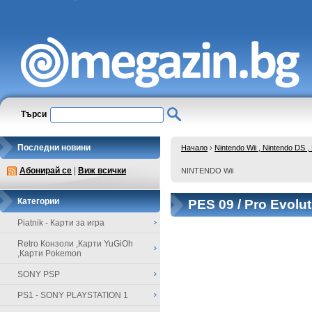
Търси
Последни новини
Начало
›
Nintendo Wii , Nintendo DS
Абонирай се
|
Виж всички
NINTENDO Wii
Категории
PES 09 / Pro Evolu
Piatnik - Карти за игра
Retro Конзоли ,Карти YuGiOh
,Карти Pokemon
SONY PSP
PS1 - SONY PLAYSTATION 1