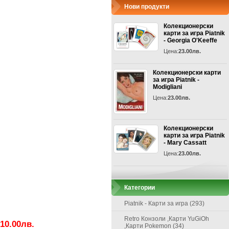
Нови продукти
Колекционерски
карти за игра Piatnik
- Georgia O'Keeffe
Цена:
23.00лв.
Колекционерски карти
за игра Piatnik -
Modigliani
Цена:
23.00лв.
Колекционерски
карти за игра Piatnik
- Mary Cassatt
Цена:
23.00лв.
Категории
Piatnik - Карти за игра (293)
Retro Конзоли ,Карти YuGiOh
10.00лв.
,Карти Pokemon (34)