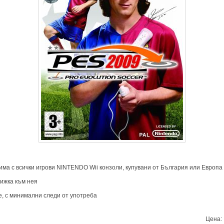
стима с всички игрови NINTENDO Wii конзоли, купувани от България или Европа
нижка към нея
е, с минимални следи от употреба
Цена: