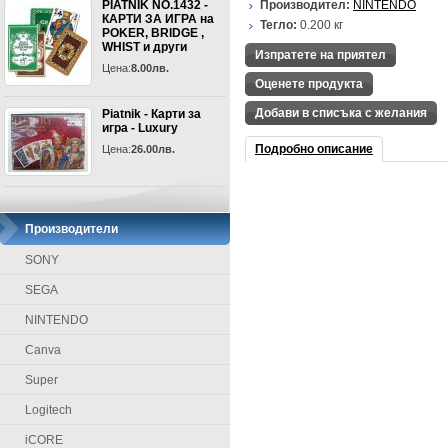
PIATNIK NO.1432 -
Производител:
NINTENDO
КАРТИ ЗА ИГРА на
Тегло:
0.200
кг
POKER, BRIDGE ,
WHIST и други
Изпратете на приятел
Цена:
8.00лв.
Оценете продукта
Добави в списъка с желания
Piatnik - Карти за
игра - Luxury
Подробно описание
Цена:
26.00лв.
Производители
SONY
SEGA
NINTENDO
Canva
Super
Logitech
iCORE