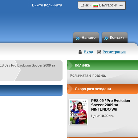
›
Вижте Количката
Език
Български
Начало
Контакт
Вход
Регистрация
Количка
ES 09 / Pro Evolution Soccer 2009 за
Количката е празна.
Скоро разглеждани
PES 09 / Pro Evolution
Soccer 2009 за
NINTENDO Wii
Цена:
10.00лв.