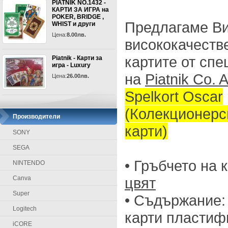
PIATNIK NO.1432 -
КАРТИ ЗА ИГРА на
POKER, BRIDGE ,
Предлагаме Ви
WHIST и други
Цена:
8.00лв.
висококачеств
картите от спе
Piatnik - Карти за
игра - Luxury
на
Piatnik Co. A
Цена:
26.00лв.
Spelkort Oscar
(Колекционер
Производители
карти)
SONY
SEGA
• Гръбчето на 
NINTENDO
Canva
цвят
Super
• Съдържание: 
Logitech
карти пластифи
iCORE