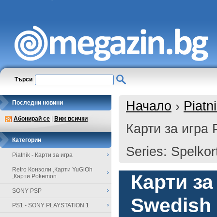
Търси
Начало
›
Piatn
Последни новини
Абонирай се
|
Виж всички
Карти за игра P
Категории
Series: Spelkor
Piatnik - Карти за игра
Retro Конзоли ,Карти YuGiOh
Карти за 
,Карти Pokemon
SONY PSP
Swedish 
PS1 - SONY PLAYSTATION 1