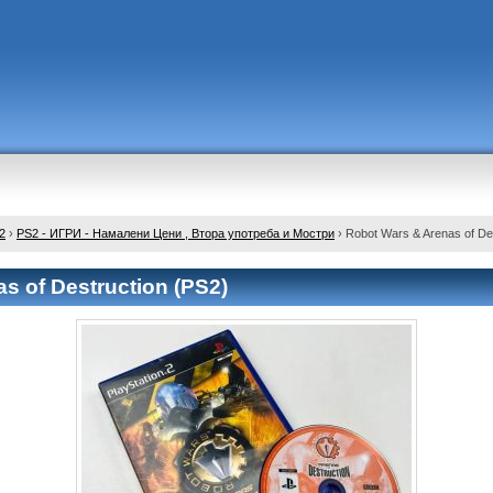
2
›
PS2 - ИГРИ - Намалени Цени , Втора употреба и Мостри
›
Robot Wars & Arenas of De
s of Destruction (PS2)