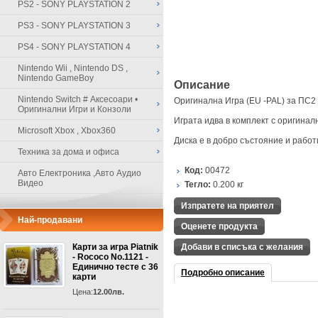
PS2 - SONY PLAYSTATION 2
PS3 - SONY PLAYSTATION 3
PS4 - SONY PLAYSTATION 4
Nintendo Wii , Nintendo DS ,
Nintendo GameBoy
Описание
Nintendo Switch # Аксесоари •
Оригинална Игра (EU -PAL) за ПС2 
Оригинални Игри и Конзоли
Играта идва в комплект с оригинал
Microsoft Xbox , Xbox360
Диска е в добро състояние и рабо
Техника за дома и офиса
Код:
00472
Авто Електроника ,Авто Аудио
Видео
Тегло:
0.200
кг
Изпратете на приятел
Най-продавани
Оценете продукта
Карти за игра Piatnik
Добави в списъка с желания
- Rococo No.1121 -
Единично тесте с 36
Подробно описание
карти
Цена:
12.00лв.