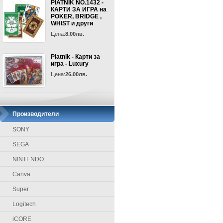
PIATNIK NO.1432 -
КАРТИ ЗА ИГРА на
POKER, BRIDGE ,
WHIST и други
Цена:
8.00лв.
Piatnik - Карти за
игра - Luxury
Цена:
26.00лв.
Производители
SONY
SEGA
NINTENDO
Canva
Super
Logitech
iCORE