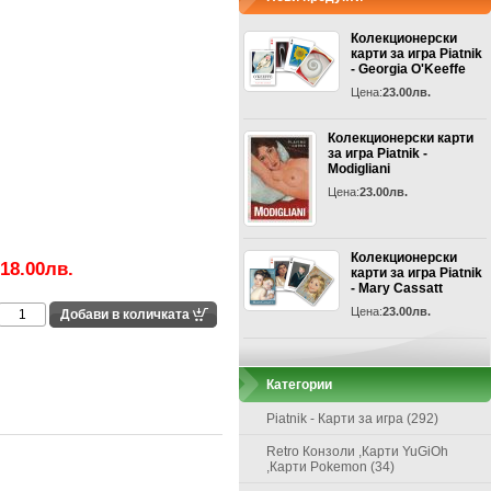
Колекционерски
карти за игра Piatnik
- Georgia O'Keeffe
Цена:
23.00лв.
Колекционерски карти
за игра Piatnik -
Modigliani
Цена:
23.00лв.
Колекционерски
18.00лв.
карти за игра Piatnik
- Mary Cassatt
Цена:
23.00лв.
Категории
Piatnik - Карти за игра (292)
Retro Конзоли ,Карти YuGiOh
,Карти Pokemon (34)