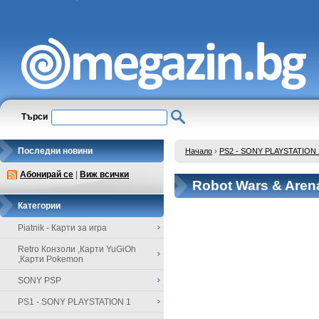
Търси
Последни новини
Начало
›
PS2 - SONY PLAYSTATION 
Абонирай се
|
Виж всички
Robot Wars & Arena
Категории
Piatnik - Карти за игра
Retro Конзоли ,Карти YuGiOh
,Карти Pokemon
SONY PSP
PS1 - SONY PLAYSTATION 1