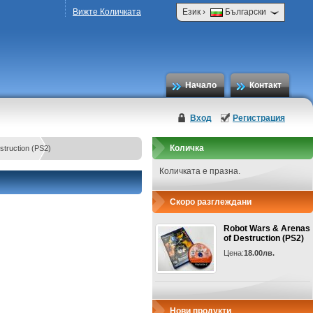
›
Вижте Количката
Език
Български
Начало
Контакт
Вход
Регистрация
Количка
struction (PS2)
Количката е празна.
Скоро разглеждани
Robot Wars & Arenas
of Destruction (PS2)
Цена:
18.00лв.
Нови продукти